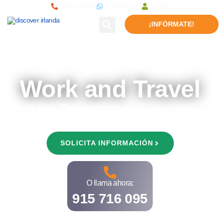
915 716 095
910 497 144
Login
¡INFÓRMATE!
Work and Travel
Inicio
Programas
Work and Travel
SOLICITA INFORMACIÓN
O llama ahora:
915 716 095