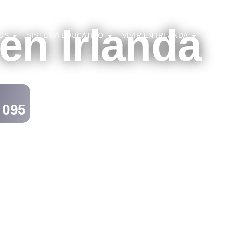
en Irlanda
OS
SISTEMA EDUCATIVO
VIVIR EN IRLANDA
EQUI
 095