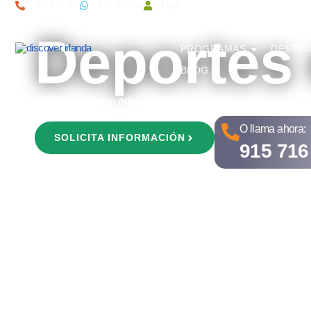
915 716 095
910 497 144
Login
Deportes 
PROGRAMAS
DESTIN
BLOG
Inicio
Sistema educativo
Deportes
O llama ahora:
SOLICITA INFORMACIÓN
915 716