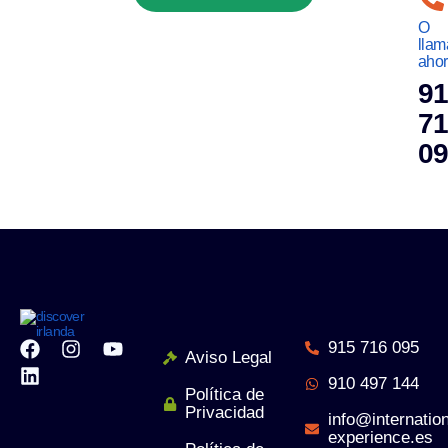
O
llam
ahor
9
7
0
915 716 095
Aviso Legal
910 497 144
Política de
Privacidad
info@internation
experience.es