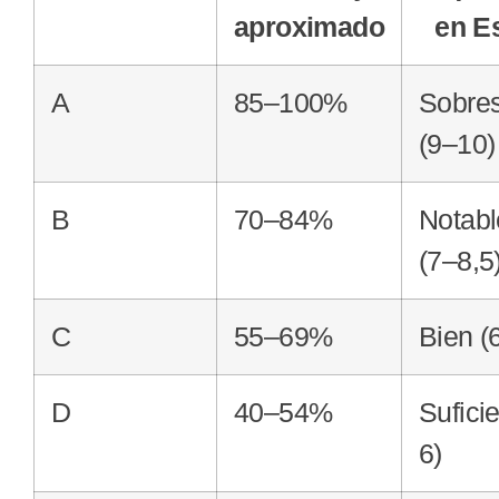
aproximado
en E
A
85–100%
Sobres
(9–10)
B
70–84%
Notabl
(7–8,5
C
55–69%
Bien (
D
40–54%
Sufici
6)